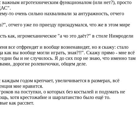
и с важным игротехническим функционалом (или нет?), просто
ЩАС".
ему-то очень сильно нахваливали за антуражность, отчего
а?", отчего уже по приезду призадумался, что же в этом мире
ть как, игромеханическое "а чо это даёт?" в стиле Нимродели
еня все отфрендят и вообще возненавидят, но я скажу: стало
а как вы вообще могли играть, зная?!!". Скажу прямо - мне всё
дии бы и не случилось. Я до сих пор не знаю, что именно там
 вами, дорогие ролевичочки, общем деле.
 каждым годом крепчает, увеличивается в размерах, всё
енция мне нравится.
гроков на поступки, о которых без костылей и подумать не
щь, хотя крестожабие и шарлатанство было ещё то.
вые как рассвет.