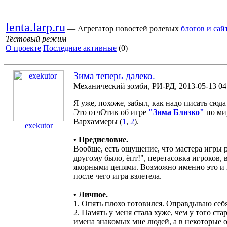
lenta.larp.ru
— Агрегатор новостей ролевых
блогов и сай
Тестовый режим
О проекте
Последние активные
(0)
Зима теперь далеко.
Механический зомби, РИ-РД, 2013-05-13 04
Я уже, похоже, забыл, как надо писать сюд
Это отчОтик об игре
"Зима Близко"
по мир
Вархаммеры (
1
,
2
).
exekutor
• Предисловие.
Вообще, есть ощущение, что мастера игры р
другому было, ёпт!", перетасовка игроков,
якорными цепями. Возможно именно эт
после чего игра взлетела.
• Личное.
1. Опять плохо готовился. Оправдываю себя
2. Память у меня стала хуже, чем у того ста
имена знакомых мне людей, а в некоторые