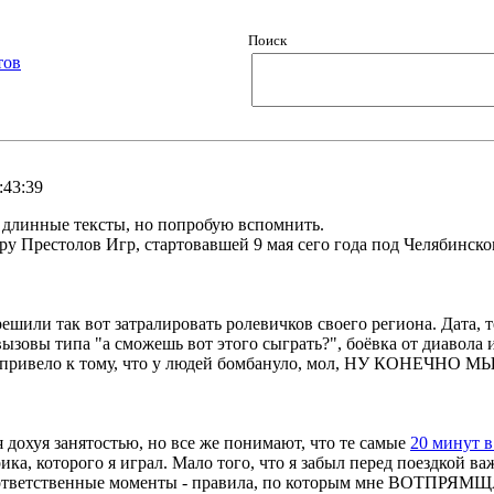
Поиск
тов
:43:39
а длинные тексты, но попробую вспомнить.
у Престолов Игр, стартовавшей 9 мая сего года под Челябинском
ешили так вот затралировать ролевичков своего региона. Дата, т
 вызовы типа "а сможешь вот этого сыграть?", боёвка от диавол
о и привело к тому, что у людей бомбануло, мол, НУ КО
 дохуя занятостью, но все же понимают, что те самые
20 минут в
рика, которого я играл. Мало того, что я забыл перед поездкой в
 ответственные моменты - правила, по которым мне ВОТПРЯМЩАС