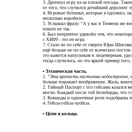
3. Дропнул игру из-за плохой погоды. Тако
от того, что случился дичайший деролинг
4. Игровые ботинки, которые я одолжил, ок
несколько коробило.
5. Услышал фразу: "А у вас в Тюмени же во
пошло не так.
6. Был неприятно удивлён тем, что некотор
с ХИ09 - это не игра.
7. Стало не по себе от смерти Юры Шевляков
ещё больше не по себе от всяческих постов
это кажется напускным и лицемерным, удел
тогда случилось, но это яркий пример того
• Техническая часть.
1.
"Эта крепость настолько недостроена, ч
больше поражает воображение. Жаль, конечн
2. Тайный Паспорт с его гейсами казался мн
могли. Каждый после той белиберды, что г
3. Команды и одиночные роли подобраны на 
4. Гейсы-гейсы-хуейсы.
• Цепи и кольца.