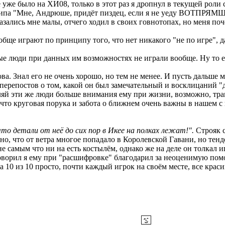
е уже было на ХИ08, только в этот раз я дропнул в текущей рол
 типа "Мне, Андрюше, придёт пиздец, если я не уеду ВОТПРЯМ
азались мне малы, отчего ходил в своих говнотопах, но меня поч
обще играют по принципу того, что нет никакого "не по игре", д
ые люди при данных им возможностях не играли вообще. Ну то ес
а. Знал его не очень хорошо, но тем не менее. И пусть дальше м
-перепостов о том, какой он был замечательный и восклицаний "д
яй эти же люди больше внимания ему при жизни, возможно, траге
, что круговая порука и забота о ближнем очень важны в нашем с
то детали от неё до сих пор в Икее на полках лежат!".
Строяк с
о, что от ветра многое попадало в Королевской Гавани, но тенд
е самым что ни на есть костылём, однако же на деле он толкал и
оворил я ему при "расшифровке" благодарил за неоценимую помо
10 из 10 просто, почти каждый игрок на своём месте, все краси