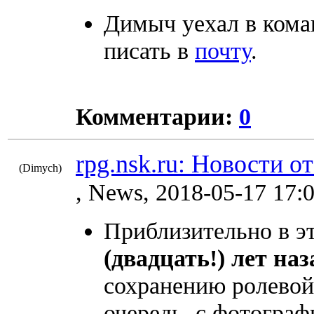
Димыч уехал в кома
писать в
почту
.
Комментарии:
0
rpg.nsk.ru: Новости о
(Dimych)
8990
, News, 2018-05-17 17:
Приблизительно в эт
(двадцать!) лет наз
сохранению ролевой
очередь, с фотографи