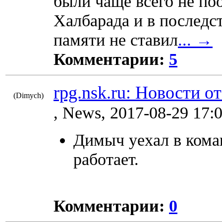
были чаще всего не поо
Халбарада и в последс
памяти не ставил
... →
Комментарии:
5
rpg.nsk.ru: Новости о
(Dimych)
8592
, News, 2017-08-29 17:
Димыч уехал в коман
работает.
Комментарии:
0