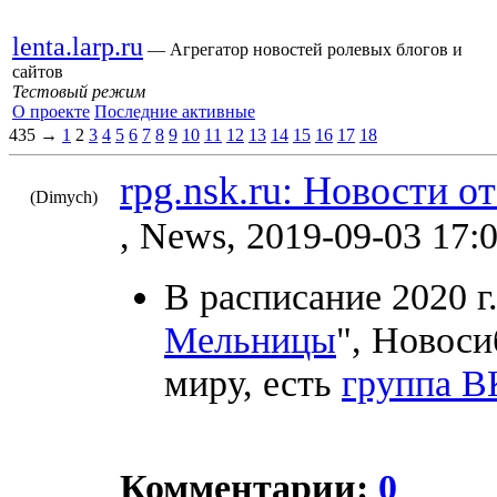
lenta.larp.ru
— Агрегатор новостей ролевых блогов и
сайтов
Тестовый режим
О проекте
Последние активные
435 →
1
2
3
4
5
6
7
8
9
10
11
12
13
14
15
16
17
18
rpg.nsk.ru: Новости о
(Dimych)
10794
, News, 2019-09-03 17:
В расписание 2020 г.
Мельницы
", Новоси
миру, есть
группа В
Комментарии:
0