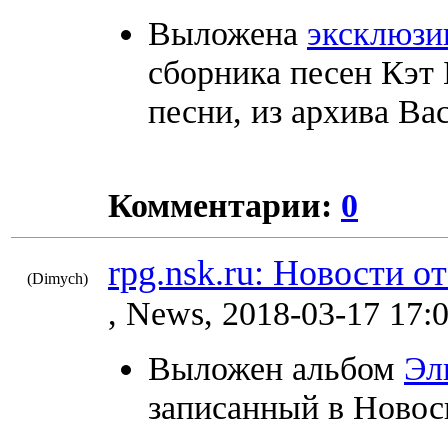
Выложена
эксклюзи
сборника песен Кэт Б
песни, из архива Ва
Комментарии:
0
rpg.nsk.ru: Новости о
(Dimych)
8864
, News, 2018-03-17 17:
Выложен альбом
Эл
записанный в Новоси