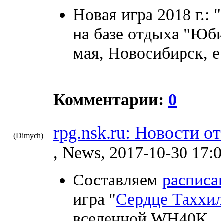
Новая игра 2018 г.: "
на базе отдыха "Юби
мая, Новосибирск, е
Комментарии:
0
rpg.nsk.ru: Новости о
(Dimych)
8650
, News, 2017-10-30 17:
Составляем
расписа
игра "
Сердце Таххи
вселенной WH40K.