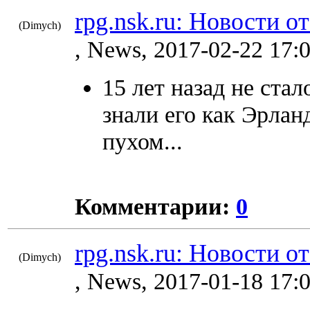
rpg.nsk.ru: Новости о
(Dimych)
8395
, News, 2017-02-22 17:
15 лет назад не ста
знали его как Эрлан
пухом...
Комментарии:
0
rpg.nsk.ru: Новости о
(Dimych)
8355
, News, 2017-01-18 17: