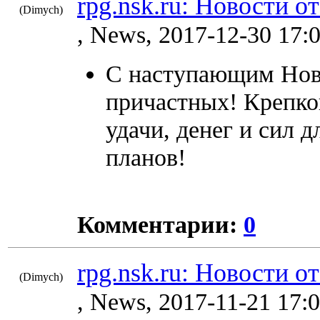
rpg.nsk.ru: Новости о
(Dimych)
8688
, News, 2017-12-30 17:
С наступающим Нов
причастных! Крепког
удачи, денег и сил 
планов!
Комментарии:
0
rpg.nsk.ru: Новости о
(Dimych)
8670
, News, 2017-11-21 17: