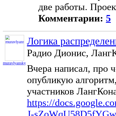
две работы. Прое
Комментарии:
5
Логика распределен
Радио Дионис, ЛангК
muravlyansky
Вчера написал, про ч
11097
опубликую алгоритм,
участников ЛангКона
https://docs.google.
J-sZoWqU58D5fYGwa