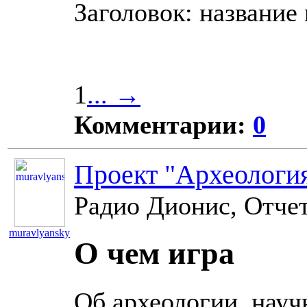
Заголовок: название 
1
... →
Комментарии:
0
Проект "Археология
Радио Дионис, Отчет
muravlyansky
О чем игра
11072
Об археологии, науч