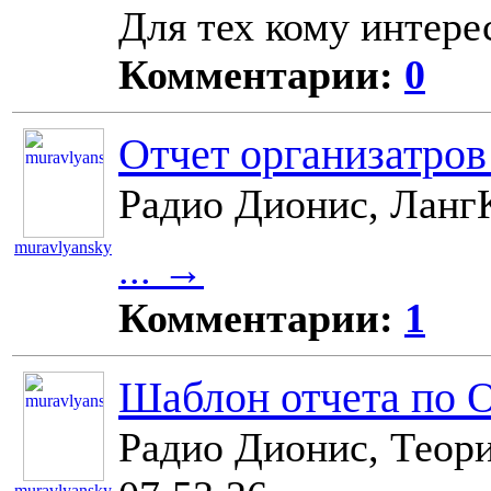
Для тех кому интере
Комментарии:
0
Отчет организатро
Радио Дионис, ЛангК
muravlyansky
... →
11100
Комментарии:
1
Шаблон отчета по 
Радио Дионис, Теори
muravlyansky