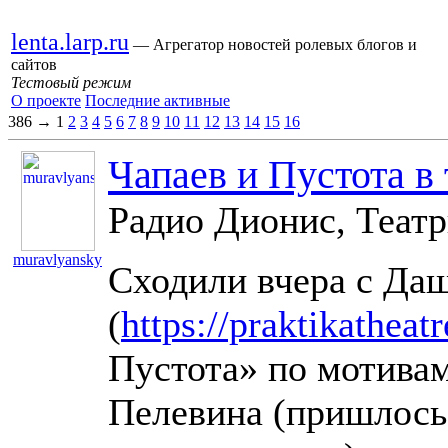
lenta.larp.ru
— Агрегатор новостей ролевых блогов и
сайтов
Тестовый режим
О проекте
Последние активные
386 → 1
2
3
4
5
6
7
8
9
10
11
12
13
14
15
16
Чапаев и Пустота в 
Радио Дионис, Театр
muravlyansky
Сходили вчера с Даш
11332
(
https://praktikatheatr
Пустота» по мотива
Пелевина (пришлось 