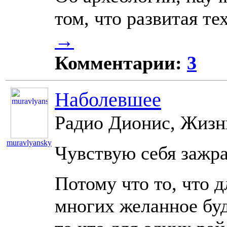
том, что развитая т
→
Комментарии:
3
Наболевшее
Радио Дионис, Жизнь
muravlyansky
Чувствую себя зажр
11064
Потому что то, что 
многих желанное буд