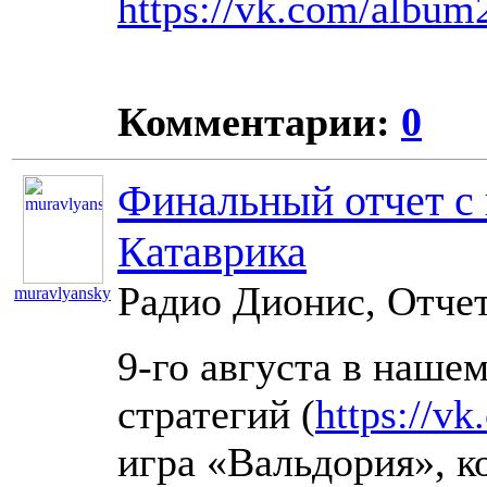
https://vk.com/albu
Комментарии:
0
Финальный отчет с 
Катаврика
Радио Дионис, Отчет
muravlyansky
10903
9-го августа в наше
стратегий (
https://v
игра «Вальдория», к