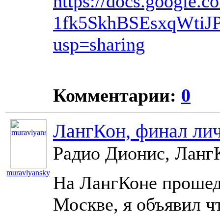
https://docs.google
1fk5SkhBSEsxqWtiJP
usp=sharing
Комментарии:
0
ЛангКон, финал лич
Радио Дионис, ЛангК
muravlyansky
На ЛангКоне прошед
11099
Москве, я объявил ч